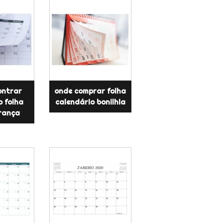
ontrar
onde comprar folha
o folha
calendário bonilhia
erança