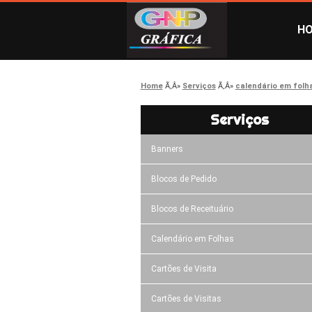
H
Home
Serviços
calendário em folh
Serviços
Banners
Blocos de Pedido
Blocos de Receituário
Calendário em Folhas
Cartões de Visita
Cartões de Visitas