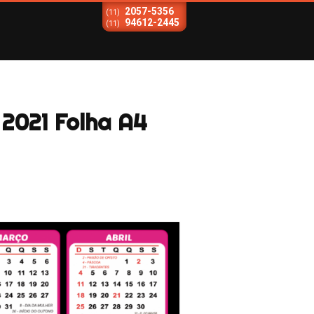
2057-5356
(11)
94612-2445
(11)
2021 Folha A4