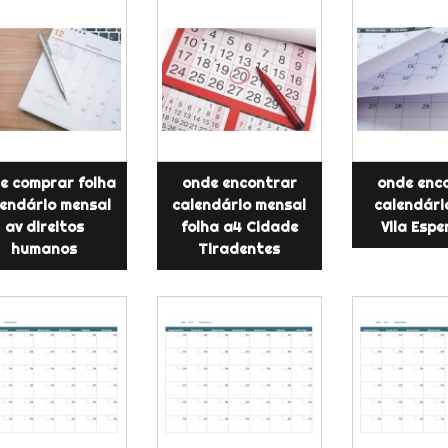
e comprar folha
onde encontrar
onde enc
lendário mensal
calendário mensal
calendári
av direitos
folha a4 Cidade
Vila Esp
humanos
Tiradentes