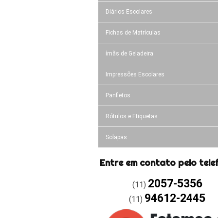
Diários Escolares
Fichas de Matrículas
ímãs de Geladeira
Impressões Escolares
Panfletos
Rótulos e Etiquetas
Solapas
Entre em contato pelo tele
2057-5356
(11)
94612-2445
(11)