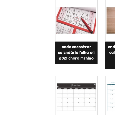
onde encontrar
ond
calendário folha a4
ca
2021 chora menino