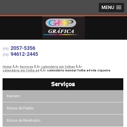
MENU
2057-5356
(11)
94612-2445
(11)
Home
Serviços
calendário em folhas
calendário em folha a4
calendário mensal folha a4 vila ciqueira
Serviços
Banners
Blocos de Pedido
Blocos de Receituário