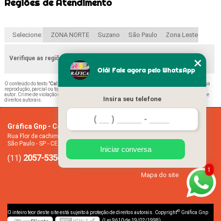
Regiões de Atendimento
Selecione:
ZONA NORTE
Suzano
São Paulo
Zona Leste
Verifique as regiões que atendemos
Olá! Fale agora pelo WhatsApp
O conteúdo do texto "
Calendário Mensal Folha A4 Vila Ciqueira
" é de direito reservado. Sua
reprodução, parcial ou total, mesmo citando nossos links, é proibida sem a autorização do
autor. Crime de violação de direito autoral – artigo 184 do Código Penal –
Lei 9610/98 - Lei de
Insira seu telefone
direitos autorais
.
Gráfica Gnp - Cartão de visita
Home
Rua Flor de cachimbo, 274 - Jardim Santana
Empresa
São Paulo - SP - CEP: 08050-040
Missão
Iniciar conversa
2057-5356
94612-2445
Serviços
(11)
(11)
Contato
1
Mapa do site
©
O inteiro teor deste site está sujeito à proteção de direitos autorais. Copyright
Gráfica Gnp
(Lei 9610 de 19/02/1998)