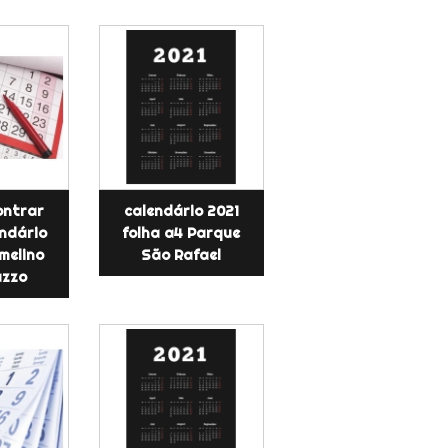
ontrar
calendário 2021
endário
folha a4 Parque
melino
São Rafael
zzo