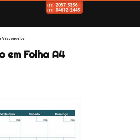
2057-5356
(11)
94612-2445
(11)
de Vasconcelos
o em Folha A4