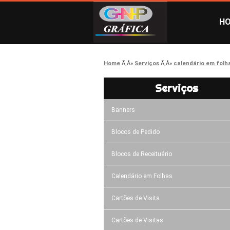
H
Home
Serviços
calendário em folh
Serviços
Banners
Blocos de Pedido
Blocos de Receituário
Calendário em Folhas
Cartões de Visita
Cartões de Visitas