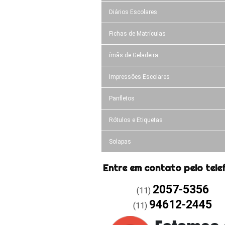
Diários Escolares
Fichas de Matrículas
ímãs de Geladeira
Impressões Escolares
Panfletos
Rótulos e Etiquetas
Solapas
Entre em contato pelo tele
2057-5356
(11)
94612-2445
(11)