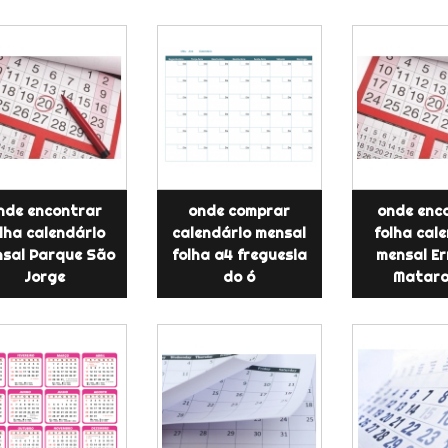
nde encontrar
onde comprar
onde enc
lha calendário
calendário mensal
folha cal
sal Parque São
folha a4 freguesia
mensal Er
Jorge
do ó
Matara