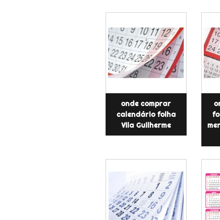
onde comprar
o
calendário folha
fo
Vila Guilherme
men