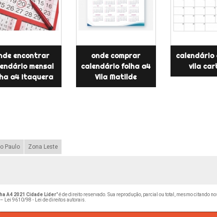
nde encontrar
onde comprar
calendário 
lendário mensal
calendário folha a4
vila ca
lha a4 Itaquera
Vila Matilde
o Paulo
Zona Leste
ha A4 2021 Cidade Líder
" é de direito reservado. Sua reprodução, parcial ou total, mesmo citando n
 –
Lei 9610/98 - Lei de direitos autorais
.