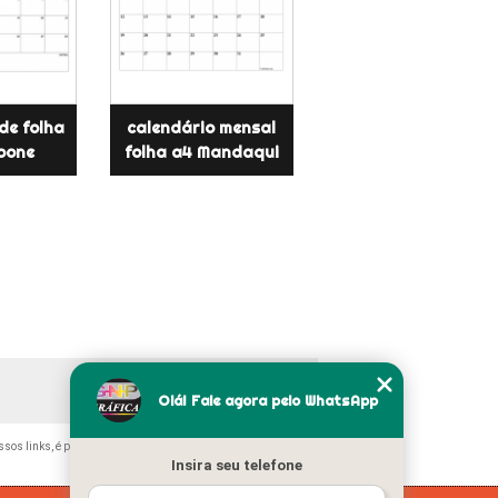
de folha
calendário mensal
rbone
folha a4 Mandaqui
Olá! Fale agora pelo WhatsApp
ossos links, é proibida sem a autorização do autor. Crime de
Insira seu telefone