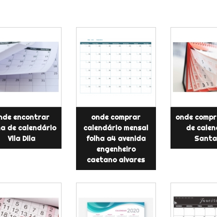
nde encontrar
onde comprar
onde compr
ha de calendário
calendário mensal
de calen
Vila Dila
folha a4 avenida
Sant
engenheiro
caetano alvares