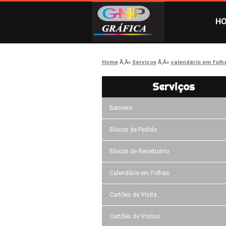
H
Home
Serviços
calendário em folh
Serviços
Banners
Blocos de Pedido
Blocos de Receituário
Calendário em Folhas
Cartões de Visita
Cartões de Visitas