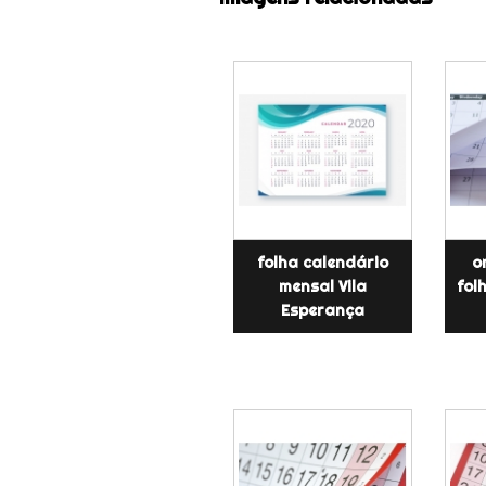
folha calendário
o
mensal Vila
fol
Esperança