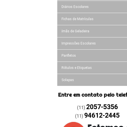
Diários Escolares
Fichas de Matrículas
ímãs de Geladeira
Impressões Escolares
Panfletos
Rótulos e Etiquetas
Solapas
Entre em contato pelo tele
2057-5356
(11)
94612-2445
(11)