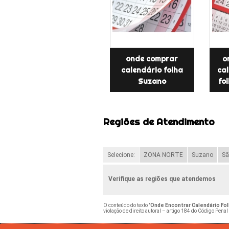
onde comprar
o
calendário folha
ca
Suzano
fo
Regiões de Atendimento
Selecione:
ZONA NORTE
Suzano
Sã
Verifique as regiões que atendemos
O conteúdo do texto "
Onde Encontrar Calendário Fol
violação de direito autoral – artigo 184 do Código Penal