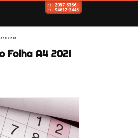
2057-5356
(11)
94612-2445
(11)
dade Líder
o Folha A4 2021