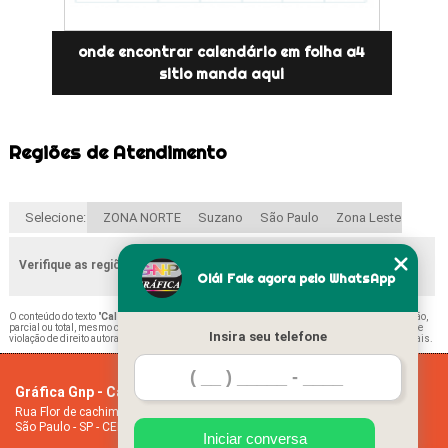
onde encontrar calendário em folha a4
sitio manda aqui
Regiões de Atendimento
Selecione:
ZONA NORTE
Suzano
São Paulo
Zona Leste
Verifique as regiões que atendemos
Olá! Fale agora pelo WhatsApp
O conteúdo do texto "
Calendário de Folha Vila Maria
" é de direito reservado. Sua reprodução,
parcial ou total, mesmo citando nossos links, é proibida sem a autorização do autor. Crime de
Insira seu telefone
violação de direito autoral – artigo 184 do Código Penal –
Lei 9610/98 - Lei de direitos autorais
.
Gráfica Gnp - Cartão de visita
Home
Rua Flor de cachimbo, 274 - Jardim Santana
Empresa
São Paulo - SP - CEP: 08050-040
Missão
Iniciar conversa