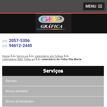
MENU
2057-5356
(11)
94612-2445
(11)
Home
Serviços
calendário em folhas
calendário 2021 folha a4
calendário de folha Vila Maria
Serviços
Banners
Blocos de Pedido
Blocos de Receituário