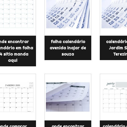
nde encontrar
folha calendário
calendári
endário em folha
avenida inajar de
Jardim 
4 sitio manda
souza
Terezi
aqui
onde comprar
onde encontrar
calendário 