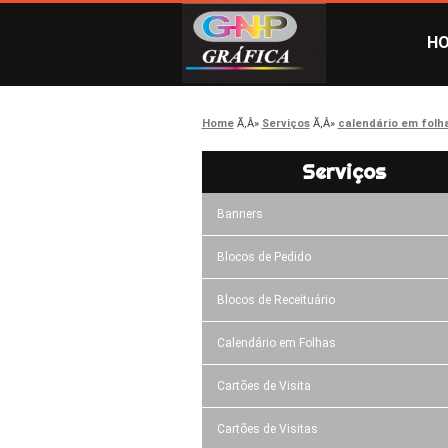
H
Home
Serviços
calendário em folh
Serviços
Banners
Blocos de Pedido
Blocos de Receituário
Calendário em Folhas
Cartões de Visita
Cartões de Visitas