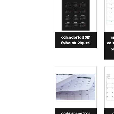
calendário 2021
o
folha a4 Piqueri
cal
a
onde encontrar