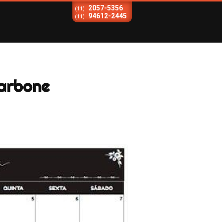
2057-5356
(11)
94612-2445
(11)
Carbone