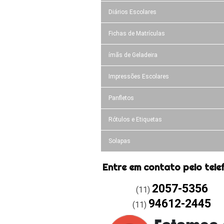
Diários Escolares
Fichas de Matrículas
ímãs de Geladeira
Impressões Escolares
Panfletos
Rótulos e Etiquetas
Solapas
Entre em contato pelo tele
2057-5356
(11)
94612-2445
(11)