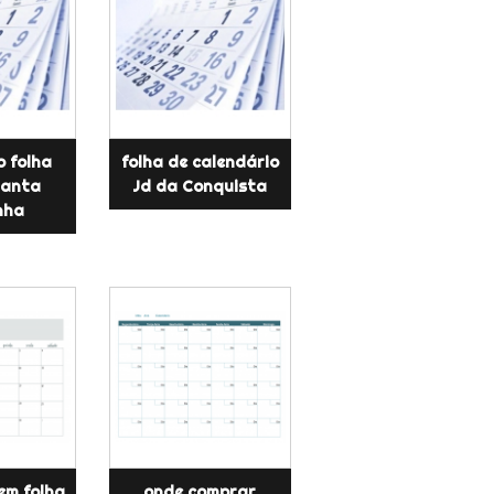
o folha
folha de calendário
Santa
Jd da Conquista
nha
em folha
onde comprar