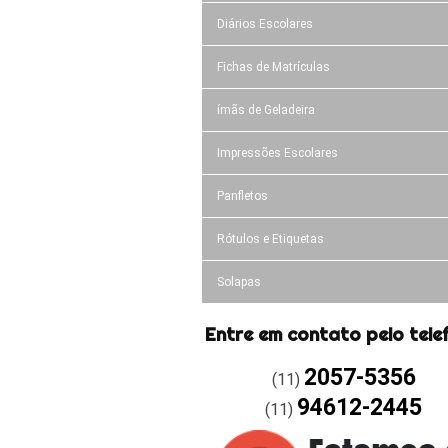
Diários Escolares
Fichas de Matrículas
ímãs de Geladeira
Impressões Escolares
Panfletos
Rótulos e Etiquetas
Solapas
Entre em contato pelo tele
2057-5356
(11)
94612-2445
(11)