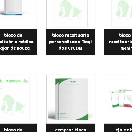
bloco de
bloco receituário
bloco
eituário médico
personalizado Mogi
receituári
najar de souza
das Cruzes
meni
bloco de
comprar bloco
loja de 