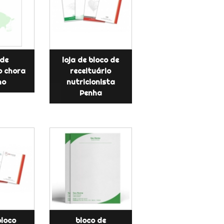
 de
loja de bloco de
o chora
receituário
no
nutricionista
Penha
bloco
bloco de