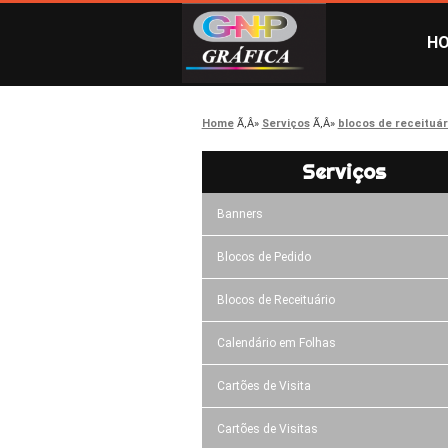
H
Home
Serviços
blocos de receituár
Serviços
Banners
Blocos de Pedido
Blocos de Receituário
Calendário em Folhas
Cartões de Visita
Cartões de Visitas