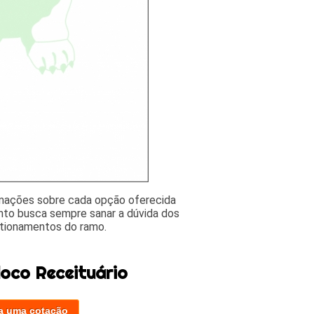
rmações sobre cada opção oferecida
nto busca sempre sanar a dúvida dos
stionamentos do ramo.
loco Receituário
a uma cotação